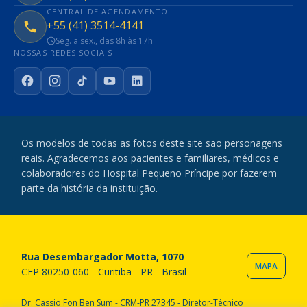
CENTRAL DE AGENDAMENTO
+55 (41) 3514-4141
Seg. a sex., das 8h às 17h
NOSSAS REDES SOCIAIS
Facebook
Instagram
TikTok
YouTube
LinkedIn
Os modelos de todas as fotos deste site são personagens
reais. Agradecemos aos pacientes e familiares, médicos e
colaboradores do Hospital Pequeno Príncipe por fazerem
parte da história da instituição.
Rua Desembargador Motta, 1070
MAPA
CEP 80250-060 - Curitiba - PR - Brasil
Dr. Cassio Fon Ben Sum - CRM-PR 27345 - Diretor-Técnico