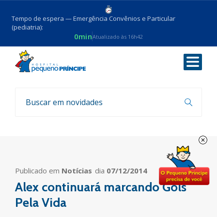
Tempo de espera — Emergência Convênios e Particular
(pediatria):
0min
Atualizado às 16h42
Voltar
Busca por
"Gols Pela Vida"
Publicado em
Notícias
dia
07/12/2014
Alex continuará marcando Gols
Pela Vida