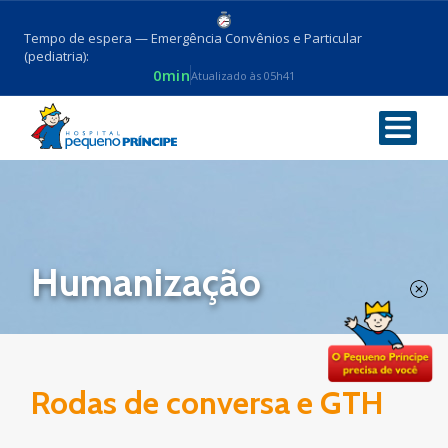
Tempo de espera — Emergência Convênios e Particular
(pediatria):
0min
Atualizado às 05h41
Voltar
Humanização
Rodas de conversa e GTH