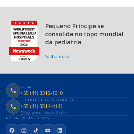
Pequeno Príncipe se
consolida no topo mundial
da pediatria
Saiba mais
GERAL
+55 (41) 3310-1010
CENTRAL DE AGENDAMENTO
+55 (41) 3514-4141
Seg. a sex., das 8h às 17h
NOSSAS REDES SOCIAIS
Facebook
Instagram
TikTok
YouTube
LinkedIn