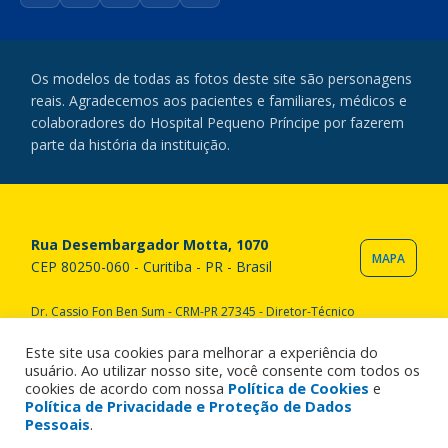
Os modelos de todas as fotos deste site são personagens
reais. Agradecemos aos pacientes e familiares, médicos e
colaboradores do Hospital Pequeno Príncipe por fazerem
parte da história da instituição.
Rua Desembargador Motta, 1070
MAPA
CEP 80250-060 - Curitiba - PR - Brasil
Dr. Cassio Fon Ben Sum - CRM-PR 27345 - Diretor-Técnico
Copyright © 2020 Hospital Pequeno Príncipe. Todos os direitos
reservados. All rights reserved.
Este site usa cookies para melhorar a experiência do
usuário. Ao utilizar nosso site, você consente com todos os
cookies de acordo com nossa
Política de Cookies
e
Política de Privacidade e Proteção de Dados
Pessoais
.