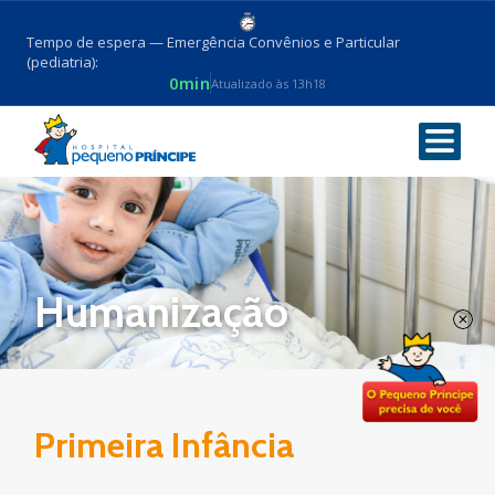
Tempo de espera — Emergência Convênios e Particular
(pediatria):
0min
Atualizado às 13h18
Voltar
Humanização
Primeira Infância