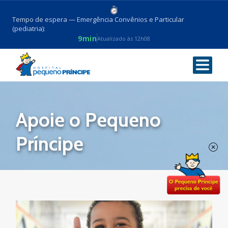
Tempo de espera — Emergência Convênios e Particular
(pediatria):
9min
Atualizado às 12h08
Voltar
Apoie o Pequeno
Príncipe