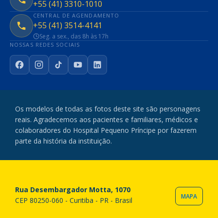
+55 (41) 3310-1010
CENTRAL DE AGENDAMENTO
+55 (41) 3514-4141
Seg. a sex., das 8h às 17h
NOSSAS REDES SOCIAIS
Facebook
Instagram
TikTok
YouTube
LinkedIn
Os modelos de todas as fotos deste site são personagens
reais. Agradecemos aos pacientes e familiares, médicos e
colaboradores do Hospital Pequeno Príncipe por fazerem
parte da história da instituição.
Rua Desembargador Motta, 1070
MAPA
CEP 80250-060 - Curitiba - PR - Brasil