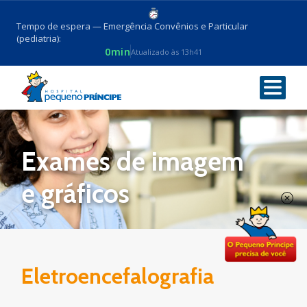
Tempo de espera — Emergência Convênios e Particular
(pediatria):
0min
Atualizado às 13h41
Voltar
Exames de imagem
e gráficos
Eletroencefalografia