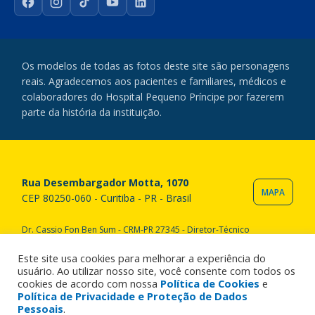
Facebook
Instagram
TikTok
YouTube
LinkedIn
Os modelos de todas as fotos deste site são personagens
reais. Agradecemos aos pacientes e familiares, médicos e
colaboradores do Hospital Pequeno Príncipe por fazerem
parte da história da instituição.
Rua Desembargador Motta, 1070
MAPA
CEP 80250-060 - Curitiba - PR - Brasil
Dr. Cassio Fon Ben Sum - CRM-PR 27345 - Diretor-Técnico
Copyright © 2020 Hospital Pequeno Príncipe. Todos os direitos
reservados. All rights reserved.
Este site usa cookies para melhorar a experiência do
usuário. Ao utilizar nosso site, você consente com todos os
cookies de acordo com nossa
Política de Cookies
e
Política de Privacidade e Proteção de Dados
Pessoais
.