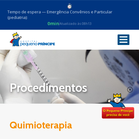
Tempo de espera — Emergência Convênios e Particular
(pediatria):
0min
Atualizado às 08h13
Voltar
Procedimentos
Quimioterapia