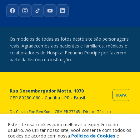
Facebook
Instagram
TikTok
YouTube
LinkedIn
Os modelos de todas as fotos deste site são personagens
reais. Agradecemos aos pacientes e familiares, médicos e
colaboradores do Hospital Pequeno Príncipe por fazerem
parte da história da instituição.
Rua Desembargador Motta, 1070
MAPA
CEP 80250-060 - Curitiba - PR - Brasil
Dr. Cassio Fon Ben Sum - CRM-PR 27345 - Diretor-Técnico
Copyright © 2020 Hospital Pequeno Príncipe. Todos os direitos
reservados. All rights reserved.
Este site usa cookies para melhorar a experiência do
usuário. Ao utilizar nosso site, você consente com todos os
cookies de acordo com nossa
Política de Cookies
e