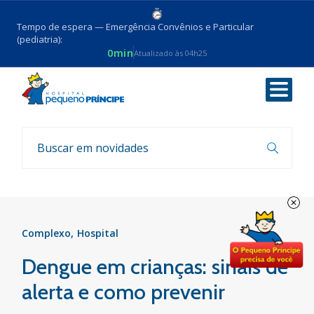
Tempo de espera — Emergência Convênios e Particular
(pediatria):
0min
Atualizado às 04h25
Voltar
Notícias
Complexo
Hospital
Dengue em crianças: sinais de
alerta e como prevenir