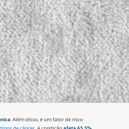
. Além disso, é um fator de risco
ônica
s
tipos de câncer
. A condição
afeta 65,5%