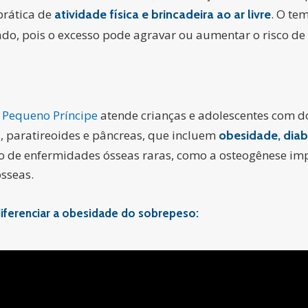
prática de
. O te
atividade física e brincadeira ao ar livre
o, pois o excesso pode agravar ou aumentar o risco de o
l Pequeno Príncipe
atende crianças e adolescentes com d
s, paratireoides e pâncreas, que incluem
obesidade, dia
o de enfermidades ósseas raras, como a osteogênese im
ósseas.
diferenciar a obesidade do sobrepeso: