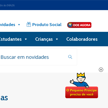
ado às 06h26
vidades
Produto Social
Estudantes
Crianças
Colaboradores
das