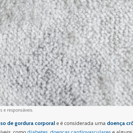
is e responsáveis.
e é considerada uma
sso de gordura corporal
doença cr
íveis, como
diabetes
,
doenças cardiovasculares
e algun