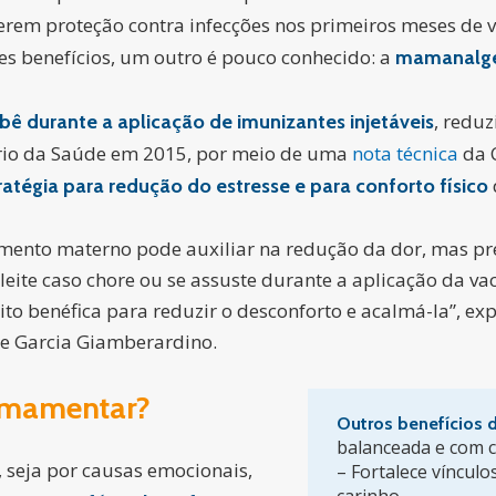
rem proteção contra infecções nos primeiros meses de vi
es benefícios, um outro é pouco conhecido: a
mamanalge
, redu
ê durante a aplicação de imunizantes injetáveis
rio da Saúde em 2015, por meio de uma
nota técnica
da 
ratégia para redução do estresse e para conforto físico
tamento materno pode auxiliar na redução da dor, mas pr
eite caso chore ou se assuste durante a aplicação da v
o benéfica para reduzir o desconforto e acalmá-la”, ex
hle Garcia Giamberardino.
 amamentar?
Outros benefícios
balanceada e com c
seja por causas emocionais,
– Fortalece vínculo