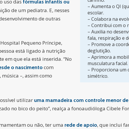
carinho.
o o uso das
fórmulas infantis ou
– Aumenta o QI (qu
ição de um pediatra. E, nesses
escolar.
o desenvolvimento de outras
– Colabora na evo
– Contribui com o 
– Auxilia no desenv
fala, respiração e d
 Hospital Pequeno Príncipe,
– Promove a coorde
ssoa está ligado à nutrição
deglutição.
– Aprimora a mobil
e em que ela está inserida. “No
musculatura facial.
com
esde o nascimento
– Proporciona um 
a, música –, assim como
simétrico.
ossível utilizar
uma mamadeira com controle menor de 
ado no bico do peito”, realça a fonoaudióloga Cibele Fo
 amamentam ou não, ter uma
, que inclui f
rede de apoio