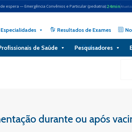
24min
e espera — Emergência Convênios e Particular (pediatria):
Atualiz
Especialidades
Resultados de Exames
No
Profissionais de Saúde
Pesquisadores
Busca
ntação durante ou após vaci