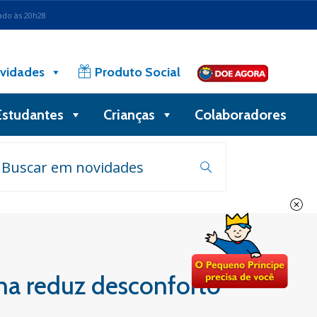
ado às 20h28
vidades
Produto Social
Estudantes
Crianças
Colaboradores
na reduz desconforto