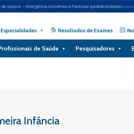
0min
de espera — Emergência Convênios e Particular (pediatria):
Atualiz
Especialidades
Resultados de Exames
No
Profissionais de Saúde
Pesquisadores
Busca
meira Infância