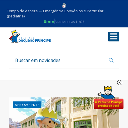
Tempo de espera — Emergência Convênios e Particular
(pediatria):
0min
Atualizado às 11h06
Voltar
Meio ambiente
MEIO AMBIENTE