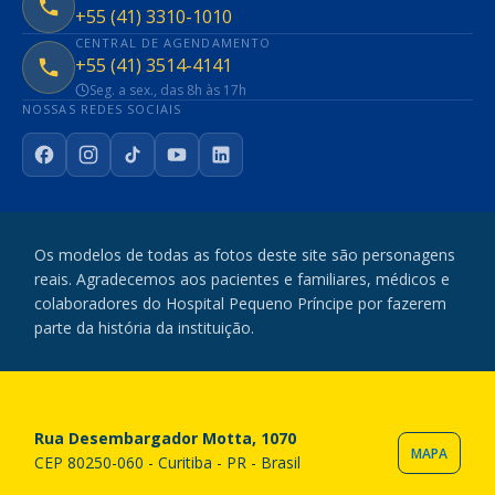
+55 (41) 3310-1010
CENTRAL DE AGENDAMENTO
+55 (41) 3514-4141
Seg. a sex., das 8h às 17h
NOSSAS REDES SOCIAIS
Facebook
Instagram
TikTok
YouTube
LinkedIn
Os modelos de todas as fotos deste site são personagens
reais. Agradecemos aos pacientes e familiares, médicos e
colaboradores do Hospital Pequeno Príncipe por fazerem
parte da história da instituição.
Rua Desembargador Motta, 1070
MAPA
CEP 80250-060 - Curitiba - PR - Brasil