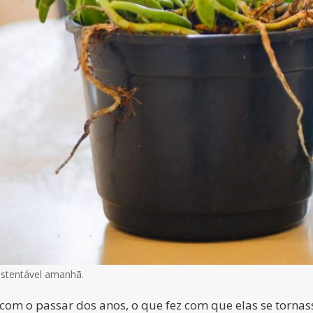
ustentável amanhã.
com o passar dos anos, o que fez com que elas se torn