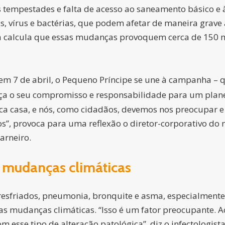
empestades e falta de acesso ao saneamento básico e à
 vírus e bactérias, que podem afetar de maneira grave 
 calcula que essas mudanças provoquem cerca de 150 m
em 7 de abril, o Pequeno Príncipe se une à campanha –
rça o seu compromisso e responsabilidade para um plane
nica casa, e nós, como cidadãos, devemos nos preocupar 
s”, provoca para uma reflexão o diretor-corporativo do
Carneiro.
s mudanças climáticas
resfriados, pneumonia, bronquite e asma, especialmente 
s mudanças climáticas. “Isso é um fator preocupante. A
esse tipo de alteração patológica”, diz o infectologista