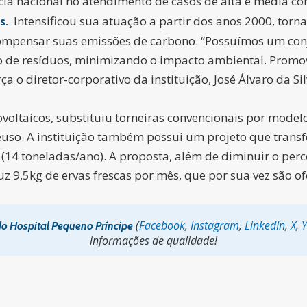
cia nacional no atendimento de casos de alta e média co
Intensificou sua atuação a partir dos anos 2000, torna
s.
compensar suas emissões de carbono. “Possuímos um con
ção de resíduos, minimizando o impacto ambiental. Pro
a o diretor-corporativo da instituição, José Álvaro da Sil
voltaicos, substituiu torneiras convencionais por model
uso. A instituição também possui um projeto que transf
14 toneladas/ano). A proposta, além de diminuir o perce
9,5kg de ervas frescas por mês, que por sua vez são ofe
(
Facebook
,
Instagram
,
LinkedIn
,
X
,
do Hospital Pequeno Príncipe
informações de qualidade!