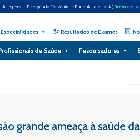
0min
de espera — Emergência Convênios e Particular (pediatria):
Atualiz
Especialidades
Resultados de Exames
No
Profissionais de Saúde
Pesquisadores
Busca
 são grande ameaça à saúde d