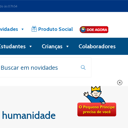
ado às 07h54
vidades
Produto Social
Estudantes
Crianças
Colaboradores
a humanidade