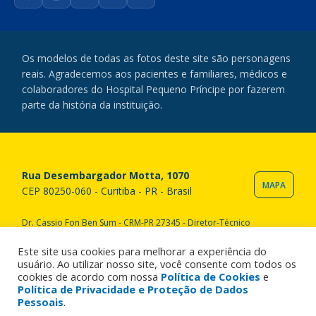
Facebook
Instagram
TikTok
YouTube
LinkedIn
Os modelos de todas as fotos deste site são personagens
reais. Agradecemos aos pacientes e familiares, médicos e
colaboradores do Hospital Pequeno Príncipe por fazerem
parte da história da instituição.
Rua Desembargador Motta, 1070
MAPA
CEP 80250-060 - Curitiba - PR - Brasil
Dr. Cassio Fon Ben Sum - CRM-PR 27345 - Diretor-Técnico
Copyright © 2020 Hospital Pequeno Príncipe. Todos os direitos
reservados. All rights reserved.
Este site usa cookies para melhorar a experiência do
usuário. Ao utilizar nosso site, você consente com todos os
cookies de acordo com nossa
Política de Cookies
e
Política de Privacidade e Proteção de Dados
Pessoais
.