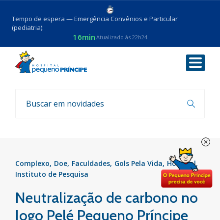
Tempo de espera — Emergência Convênios e Particular
(pediatria):
16min
Atualizado às 22h24
Voltar
Notícias
Complexo
Doe
Faculdades
Gols Pela Vida
Hospital
Instituto de Pesquisa
Neutralização de carbono no
Jogo Pelé Pequeno Príncipe