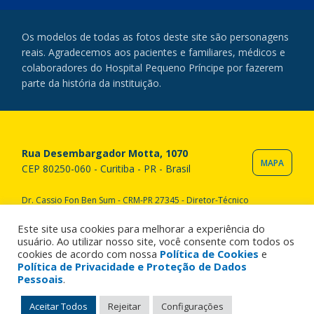
Os modelos de todas as fotos deste site são personagens
reais. Agradecemos aos pacientes e familiares, médicos e
colaboradores do Hospital Pequeno Príncipe por fazerem
parte da história da instituição.
Rua Desembargador Motta, 1070
MAPA
CEP 80250-060 - Curitiba - PR - Brasil
Dr. Cassio Fon Ben Sum - CRM-PR 27345 - Diretor-Técnico
Copyright © 2020 Hospital Pequeno Príncipe. Todos os direitos
reservados. All rights reserved.
Este site usa cookies para melhorar a experiência do
usuário. Ao utilizar nosso site, você consente com todos os
cookies de acordo com nossa
Política de Cookies
e
Política de Privacidade e Proteção de Dados
Pessoais
.
Aceitar Todos
Rejeitar
Configurações