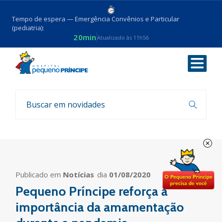
Tempo de espera — Emergência Convênios e Particular
(pediatria):
20min
Atualizado às 11h56
Voltar
Busca por
"Gols Pela Vida"
Publicado em
Notícias
dia
01/08/2020
Pequeno Príncipe reforça a
importância da amamentação