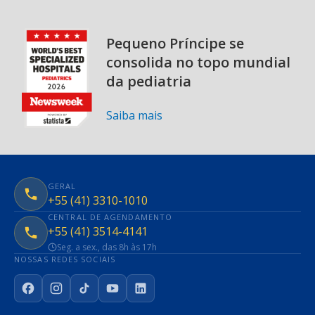
Pequeno Príncipe se
consolida no topo mundial
da pediatria
Saiba mais
GERAL
+55 (41) 3310-1010
CENTRAL DE AGENDAMENTO
+55 (41) 3514-4141
Seg. a sex., das 8h às 17h
NOSSAS REDES SOCIAIS
Facebook
Instagram
TikTok
YouTube
LinkedIn