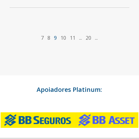
7
8
9
10
11
...
20
...
Apoiadores Platinum: