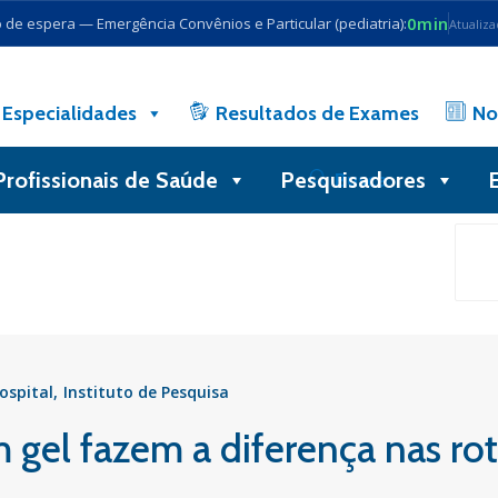
0min
de espera — Emergência Convênios e Particular (pediatria):
Atualiz
Especialidades
Resultados de Exames
No
Profissionais de Saúde
Pesquisadores
Busca
ospital
Instituto de Pesquisa
gel fazem a diferença nas roti