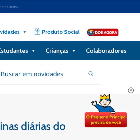
ado às 06h52
vidades
Produto Social
Estudantes
Crianças
Colaboradores
nas diárias do