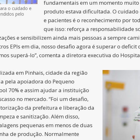
fundamentais em um momento muito d
ara o cuidado e
produto estava dificultada. O cuidado
endidos pelo
e pacientes é o reconhecimento por to
que isso: reforça a responsabilidade 
zações e sensibilizem ainda mais pessoas a sempre cami
os EPIs em dia, nosso desafio agora é superar o deficit 
s superá-lo”, comenta a diretora executiva do Hospital, 
lizada em Pinhais, cidade da região
ada pela apoiadora do Pequeno
cool 70% e assim ajudar a instituição
casso no mercado. “Foi um desafio,
orização da prefeitura e liberação da
mpeza e sanitização. Além disso,
mbalagens pequenas em menos de duas
nha de produção. Normalmente