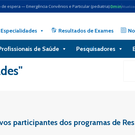
0min
de espera — Emergência Convênios e Particular (pediatria):
Atualiz
Especialidades
Resultados de Exames
No
Profissionais de Saúde
Pesquisadores
Busca
ades"
os participantes dos programas de Res