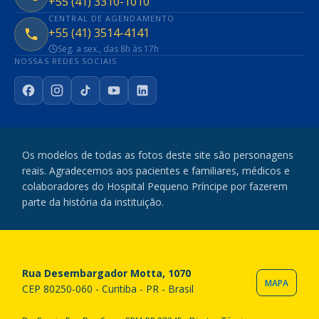
+55 (41) 3310-1010
CENTRAL DE AGENDAMENTO
+55 (41) 3514-4141
Seg. a sex., das 8h às 17h
NOSSAS REDES SOCIAIS
Facebook
Instagram
TikTok
YouTube
LinkedIn
Os modelos de todas as fotos deste site são personagens
reais. Agradecemos aos pacientes e familiares, médicos e
colaboradores do Hospital Pequeno Príncipe por fazerem
parte da história da instituição.
Rua Desembargador Motta, 1070
MAPA
CEP 80250-060 - Curitiba - PR - Brasil