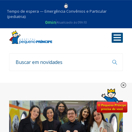
Tempo de espera — Emergência Convênios e Particular
(pediatria):
0min
Atualizado às 09h10
Voltar
Notícias