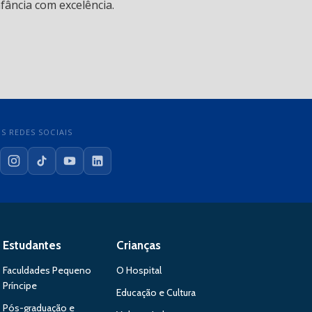
fância com excelência.
S REDES SOCIAIS
cebook
Instagram
TikTok
YouTube
LinkedIn
Estudantes
Crianças
Faculdades Pequeno
O Hospital
Príncipe
Educação e Cultura
Pós-graduação e