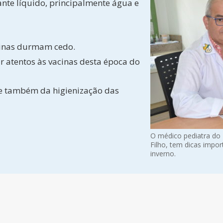
nte líquido, principalmente água e
inas durmam cedo.
r atentos às vacinas desta época do
ide também da higienização das
O médico pediatra do H
Filho, tem dicas impor
inverno.