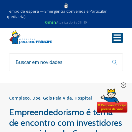
Tempo de espera — Emergência Convênios e Particular
(pediatria):
0min
Atualizado às 09h10
Voltar
Notícias
Complexo
Doe
Gols Pela Vida
Hospital
Empreendedorismo é tema
de encontro com investidores