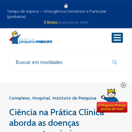
Tempo de espera — Emergência Convênios e Particular
(pediatria):
39min
Atualizado às 18h09
Voltar
Notícias
Complexo
Hospital
Instituto de Pesquisa
Ciência na Prática Clínica
aborda as doenças