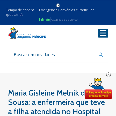
Tempo de espera — Emergência Convênios e Particular
(pediatria):
16min
Atualizado às 05h00
Voltar
Sua história, nossa história
Maria Gisleine Melnik de
Sousa: a enfermeira que teve
a filha atendida no Hospital