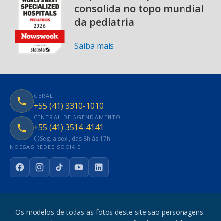
consolida no topo mundial
da pediatria
Saiba mais
GERAL
+55 (41) 3310-1010
CENTRAL DE AGENDAMENTO
+55 (41) 3514-4141
Seg. a sex., das 8h às 17h
NOSSAS REDES SOCIAIS
Facebook
Instagram
TikTok
YouTube
LinkedIn
Os modelos de todas as fotos deste site são personagens