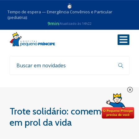
Tempo de espera — Emergência Convênios e Particular
(pediatria):
9min
Atualizado às 14h22
Voltar
Notícias
Trote solidário: comemoração
em prol da vida