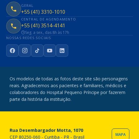
GERAL
+55 (41) 3310-1010
CENTRAL DE AGENDAMENTO
+55 (41) 3514-4141
Seg. a sex., das 8h às 17h
NOSSAS REDES SOCIAIS
Facebook
Instagram
TikTok
YouTube
LinkedIn
Os modelos de todas as fotos deste site são personagens
reais. Agradecemos aos pacientes e familiares, médicos e
colaboradores do Hospital Pequeno Príncipe por fazerem
parte da história da instituição.
Rua Desembargador Motta, 1070
MAPA
CEP 80250-060 - Curitiba - PR - Brasil