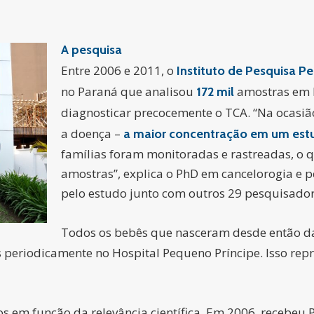
A pesquisa
Entre 2006 e 2011, o
Instituto de Pesquisa P
no Paraná que analisou
amostras em b
172 mil
diagnosticar precocemente o TCA. “Na ocasiã
a doença –
a maior concentração em um es
famílias foram monitoradas e rastreadas, o 
amostras”, explica o PhD em cancelorogia e p
pelo estudo junto com outros 29 pesquisador
Todos os bebês que nasceram desde então d
s periodicamente no Hospital Pequeno Príncipe. Isso re
s em função da relevância científica. Em 2006, recebeu