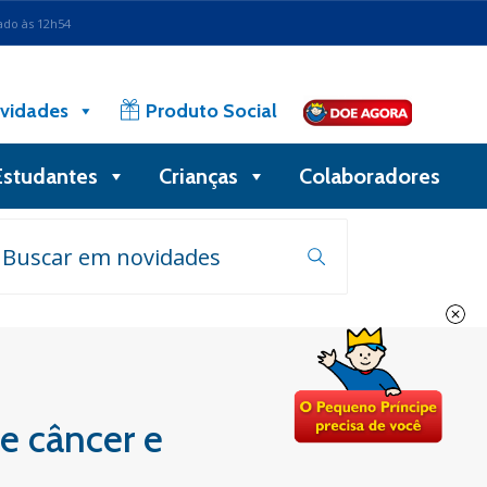
ado às 12h54
vidades
Produto Social
Estudantes
Crianças
Colaboradores
de câncer e