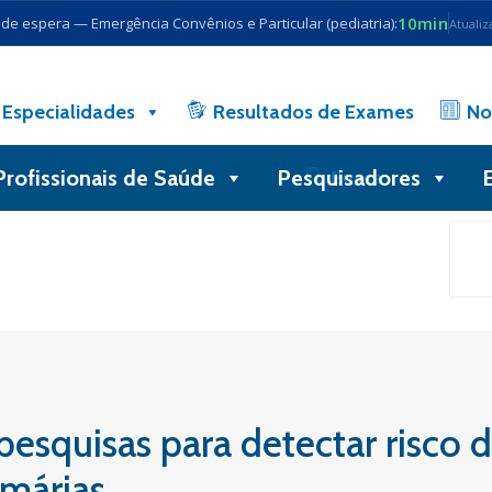
10min
e espera — Emergência Convênios e Particular (pediatria):
Atualiz
Especialidades
Resultados de Exames
No
Profissionais de Saúde
Pesquisadores
Busca
pesquisas para detectar risco 
imárias