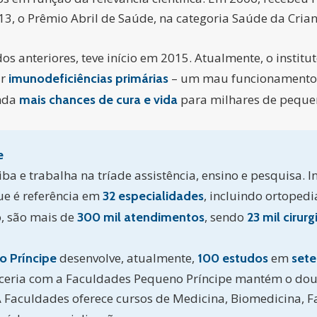
013, o Prêmio Abril de Saúde, na categoria Saúde da Crian
s anteriores, teve início em 2015. Atualmente, o instit
ar
– um mau funcionamento 
imunodeficiências primárias
inda
para milhares de pequen
mais chances de cura e vida
e
ba e trabalha na tríade assistência, ensino e pesquisa. I
que é referência em
, incluindo ortopedi
32 especialidades
o, são mais de
, sendo
300 mil atendimentos
23 mil cirurg
desenvolve, atualmente,
em
o Príncipe
100 estudos
sete
ceria com a Faculdades Pequeno Príncipe mantém o dou
A Faculdades oferece cursos de Medicina, Biomedicina, 