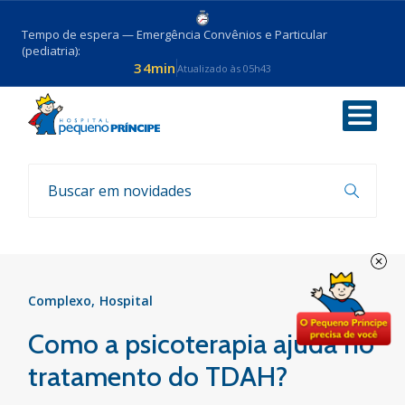
Tempo de espera — Emergência Convênios e Particular
(pediatria):
34min
Atualizado às 05h43
Voltar
Notícias
Complexo
Hospital
Como a psicoterapia ajuda no
tratamento do TDAH?