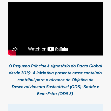
O Pequeno Príncipe é signatário do Pacto Global
desde 2019. A iniciativa presente nesse conteúdo
contribui para o alcance do Objetivo de
Desenvolvimento Sustentável (ODS): Saúde e
Bem-Estar (ODS 3).