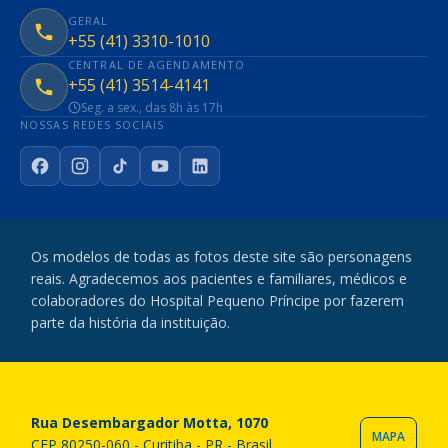
GERAL
+55 (41) 3310-1010
CENTRAL DE AGENDAMENTO
+55 (41) 3514-4141
Seg. a sex., das 8h às 17h
NOSSAS REDES SOCIAIS
Facebook
Instagram
TikTok
YouTube
LinkedIn
Os modelos de todas as fotos deste site são personagens
reais. Agradecemos aos pacientes e familiares, médicos e
colaboradores do Hospital Pequeno Príncipe por fazerem
parte da história da instituição.
Rua Desembargador Motta, 1070
MAPA
CEP 80250-060 - Curitiba - PR - Brasil