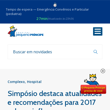
Tempo de espera — Emergência Convênios e Particular
(pediatria):
27min
Atualizado às 23h36
Voltar
Notícias
Complexo
Hospital
Simpósio destaca atualidades
e recomendações para 2017