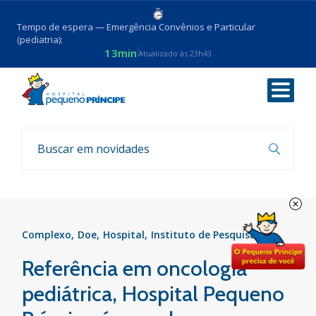
Tempo de espera — Emergência Convênios e Particular
(pediatria):
13min
Atualizado às 23h43
Voltar
Notícias
Complexo
Doe
Hospital
Instituto de Pesquisa
Referência em oncologia
pediátrica, Hospital Pequeno