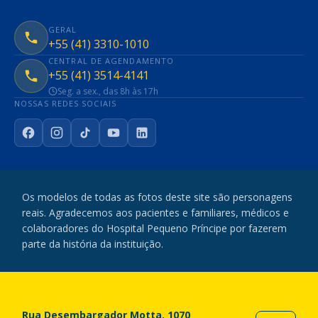
GERAL
+55 (41) 3310-1010
CENTRAL DE AGENDAMENTO
+55 (41) 3514-4141
Seg. a sex., das 8h às 17h
NOSSAS REDES SOCIAIS
Facebook
Instagram
TikTok
YouTube
LinkedIn
Os modelos de todas as fotos deste site são personagens
reais. Agradecemos aos pacientes e familiares, médicos e
colaboradores do Hospital Pequeno Príncipe por fazerem
parte da história da instituição.
Rua Desembargador Motta, 1070