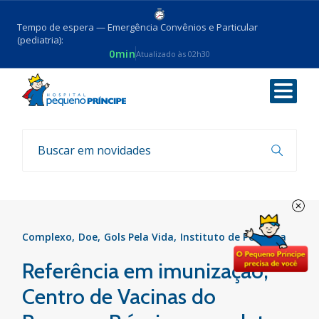
Tempo de espera — Emergência Convênios e Particular
(pediatria):
0min
Atualizado às 02h30
Voltar
Notícias
Complexo
Doe
Gols Pela Vida
Instituto de Pesquisa
Referência em imunização,
Centro de Vacinas do