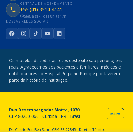
CENTRAL DE AGENDAMENTO
+55 (41) 3514-4141
Seg. a sex., das 8h às 17h
NOSSAS REDES SOCIAIS
Facebook
Instagram
TikTok
YouTube
LinkedIn
Os modelos de todas as fotos deste site são personagens
reais. Agradecemos aos pacientes e familiares, médicos e
colaboradores do Hospital Pequeno Príncipe por fazerem
parte da história da instituição.
Rua Desembargador Motta, 1070
MAPA
CEP 80250-060 - Curitiba - PR - Brasil
Dr. Cassio Fon Ben Sum - CRM-PR 27345 - Diretor-Técnico