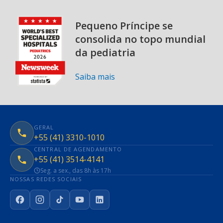
Pequeno Príncipe se
consolida no topo mundial
da pediatria
Saiba mais
GERAL
+55 (41) 3310-1010
CENTRAL DE AGENDAMENTO
+55 (41) 3514-4141
Seg. a sex., das 8h às 17h
NOSSAS REDES SOCIAIS
Facebook
Instagram
TikTok
YouTube
LinkedIn