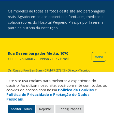
Os modelos de todas as fotos deste site são personagens
reais. Agradecemos aos pacientes e familiares, médicos e
colaboradores do Hospital Pequeno Príncipe por fazerem
parte da história da instituição.
Rua Desembargador Motta, 1070
MAPA
CEP 80250-060 - Curitiba - PR - Brasil
Dr. Cassio Fon Ben Sum - CRM-PR 27345 - Diretor-Técnico
Copyright © 2020 Hospital Pequeno Príncipe. Todos os direitos
reservados. All rights reserved.
Este site usa cookies para melhorar a experiência do
usuário. Ao utilizar nosso site, você consente com todos os
cookies de acordo com nossa
Política de Cookies
e
Política de Privacidade e Proteção de Dados
Pessoais
.
Aceitar Todos
Rejeitar
Configurações