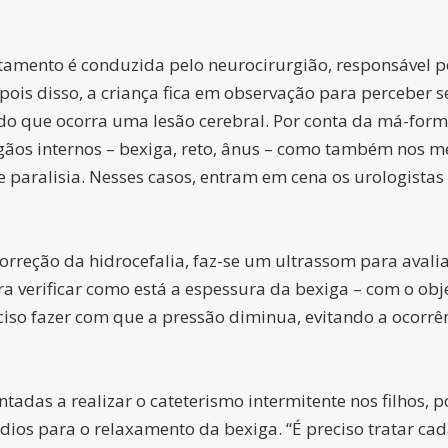
atamento é conduzida pelo neurocirurgião, responsável p
pois disso, a criança fica em observação para perceber s
ando que ocorra uma lesão cerebral. Por conta da má-for
rgãos internos – bexiga, reto, ânus – como também nos 
 e paralisia. Nesses casos, entram em cena os urologistas
rreção da hidrocefalia, faz-se um ultrassom para avalia
 verificar como está a espessura da bexiga – com o objet
ciso fazer com que a pressão diminua, evitando a ocorrên
ntadas a realizar o cateterismo intermitente nos filhos,
édios para o relaxamento da bexiga. “É preciso tratar ca