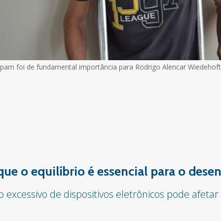
am foi de fundamental importância para Rodrigo Alencar Wiedehoft
 que o equilíbrio é essencial para o des
o excessivo de dispositivos eletrônicos pode afet