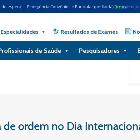
0min
de espera — Emergência Convênios e Particular (pediatria):
Atualiz
Especialidades
Resultados de Exames
No
Profissionais de Saúde
Pesquisadores
Busca
a de ordem no Dia Internacion