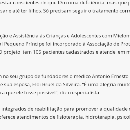
m estar conscientes de que têm uma deficiência, mas qu
sar e até ter filhos. Só precisam seguir o tratamento cor
ção e Assistência às Crianças e Adolescentes com Miel
l Pequeno Príncipe foi incorporado à Associação de Prote
O projeto tem 105 pacientes cadastrados e atende, em m
no seu grupo de fundadores o médico Antonio Ernesto da
 sua esposa, Eloí Bruel da Silveira. “É uma alegria muit
a que ele fosse possível”, diz o especialista.
s integrados de reabilitação para promover a qualidade 
ece atendimentos de fisioterapia, hidroterapia, psicolo