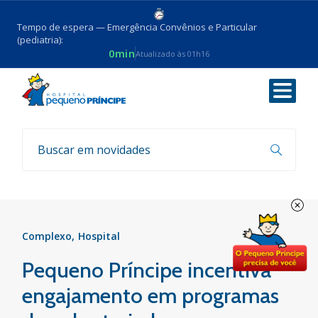
Tempo de espera — Emergência Convênios e Particular
(pediatria):
0min
Atualizado às 01h16
Voltar
Notícias
Complexo
Hospital
Pequeno Príncipe incentiva
engajamento em programas