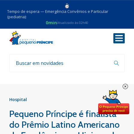
Tempo de espera — Emergência Convênios e Particular
(pediatria):
0min
Atualizado às 02h40
Voltar
Notícias
Hospital
Pequeno Príncipe é finalista
do Prêmio Latino Americano