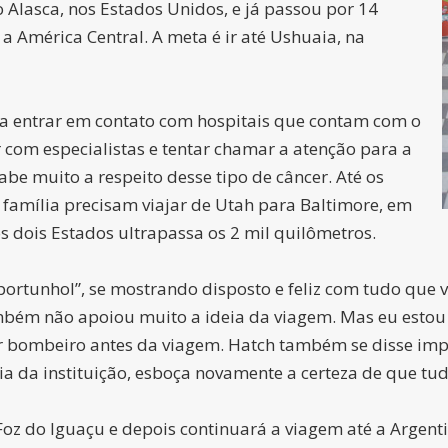
lasca, nos Estados Unidos, e já passou por 14
 a América Central. A meta é ir até Ushuaia, na
sca entrar em contato com hospitais que contam com o
r com especialistas e tentar chamar a atenção para a
e muito a respeito desse tipo de câncer. Até os
família precisam viajar de Utah para Baltimore, em
s dois Estados ultrapassa os 2 mil quilômetros.
portunhol”, se mostrando disposto e feliz com tudo qu
ém não apoiou muito a ideia da viagem. Mas eu estou fe
er bombeiro antes da viagem. Hatch também se disse im
ria da instituição, esboça novamente a certeza de que tu
 Foz do Iguaçu e depois continuará a viagem até a Argen