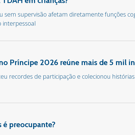
sa TDAH em crianças?
 ou sem supervisão afetam diretamente funções co
o interpessoal
o Príncipe 2026 reúne mais de 5 mil in
u recordes de participação e colecionou histórias
 é preocupante?