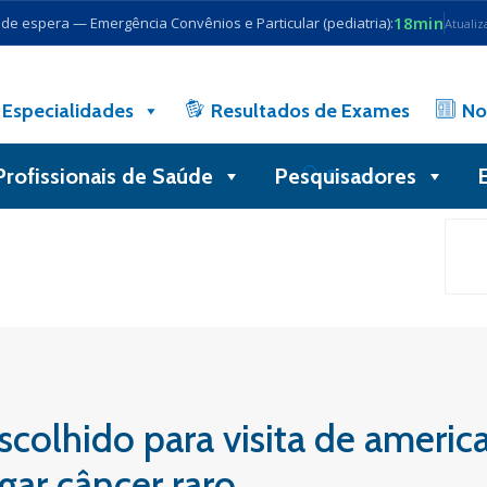
18min
e espera — Emergência Convênios e Particular (pediatria):
Atualiz
Especialidades
Resultados de Exames
No
Profissionais de Saúde
Pesquisadores
Busca
scolhido para visita de ameri
gar câncer raro