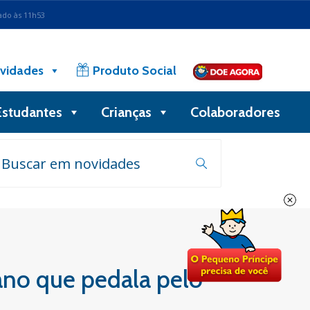
ado às 11h53
vidades
Produto Social
Estudantes
Crianças
Colaboradores
cano que pedala pelo