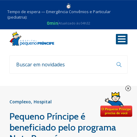
Tempo de espera — Emergência Convênios e Particular
(pediatria):
0min
Atualizado às 04h32
Voltar
Notícias
Complexo
Hospital
Pequeno Príncipe é
beneficiado pelo programa