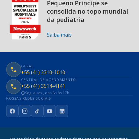
Pequeno Príncipe se
consolida no topo mundial
da pediatria
Saiba mais
GERAL
+55 (41) 3310-1010
CENTRAL DE AGENDAMENTO
+55 (41) 3514-4141
Seg. a sex., das 8h às 17h
NOSSAS REDES SOCIAIS
Facebook
Instagram
TikTok
YouTube
LinkedIn