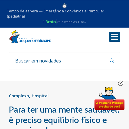
Tempo de espera — Emergência Convênios e Particular
(pediatria):
13min
Atualizado às 11h47
Voltar
Notícias
Complexo
Hospital
Para ter uma mente saudável,
é preciso equilíbrio físico e