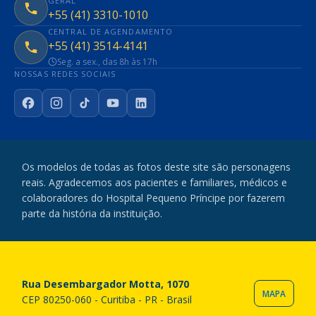
GERAL
+55 (41) 3310-1010
CENTRAL DE AGENDAMENTO
+55 (41) 3514-4141
Seg. a sex., das 8h às 17h
NOSSAS REDES SOCIAIS
Facebook
Instagram
TikTok
YouTube
LinkedIn
Os modelos de todas as fotos deste site são personagens
reais. Agradecemos aos pacientes e familiares, médicos e
colaboradores do Hospital Pequeno Príncipe por fazerem
parte da história da instituição.
Rua Desembargador Motta, 1070
MAPA
CEP 80250-060 - Curitiba - PR - Brasil