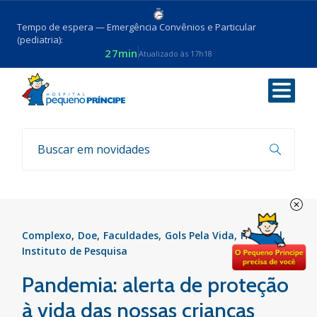
Tempo de espera — Emergência Convênios e Particular
(pediatria):
27min
Atualizado às 17h18
Voltar
Notícias
Complexo
Doe
Faculdades
Gols Pela Vida
Hospital
Instituto de Pesquisa
Pandemia: alerta de proteção
à vida das nossas crianças