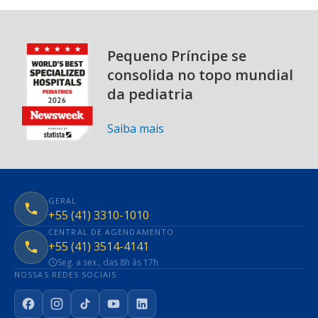
Pequeno Príncipe se
consolida no topo mundial
da pediatria
Saiba mais
GERAL
+55 (41) 3310-1010
CENTRAL DE AGENDAMENTO
+55 (41) 3514-4141
Seg. a sex., das 8h às 17h
NOSSAS REDES SOCIAIS
Facebook
Instagram
TikTok
YouTube
LinkedIn