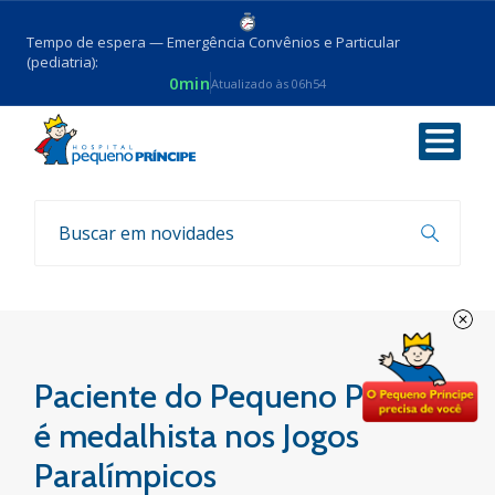
Tempo de espera — Emergência Convênios e Particular
(pediatria):
0min
Atualizado às 06h54
Voltar
Notícias
Paciente do Pequeno Príncipe
é medalhista nos Jogos
Paralímpicos