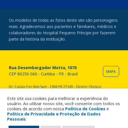
Os modelos de todas as fotos deste site são personagens
reais. Agradecemos aos pacientes e familiares, médicos e
colaboradores do Hospital Pequeno Príncipe por fazerem
parte da história da instituição.
Rua Desembargador Motta, 1070
MAPA
CEP 80250-060 - Curitiba - PR - Brasil
Dr. Cassio Fon Ben Sum - CRM-PR 27345 - Diretor-Técnico
Copyright © 2020 Hospital Pequeno Príncipe. Todos os direitos
reservados. All rights reserved.
Este site usa cookies para melhorar a experiência do
usuário. Ao utilizar nosso site, você consente com todos os
cookies de acordo com nossa
Política de Cookies
e
Política de Privacidade e Proteção de Dados
Pessoais
.