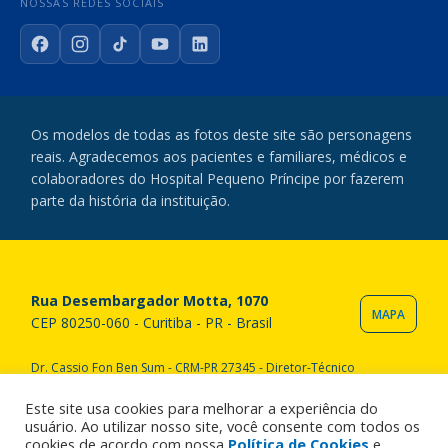
NOSSAS REDES SOCIAIS
Facebook
Instagram
TikTok
YouTube
LinkedIn
Os modelos de todas as fotos deste site são personagens
reais. Agradecemos aos pacientes e familiares, médicos e
colaboradores do Hospital Pequeno Príncipe por fazerem
parte da história da instituição.
Rua Desembargador Motta, 1070
MAPA
CEP 80250-060 - Curitiba - PR - Brasil
Dr. Cassio Fon Ben Sum - CRM-PR 27345 - Diretor-Técnico
Copyright © 2020 Hospital Pequeno Príncipe. Todos os direitos
reservados. All rights reserved.
Este site usa cookies para melhorar a experiência do
usuário. Ao utilizar nosso site, você consente com todos os
cookies de acordo com nossa
Política de Cookies
e