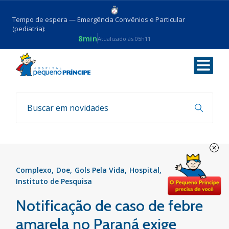
Tempo de espera — Emergência Convênios e Particular
(pediatria):
8min
Atualizado às 05h11
Voltar
Notícias
Complexo
Doe
Gols Pela Vida
Hospital
Instituto de Pesquisa
Notificação de caso de febre
amarela no Paraná exige