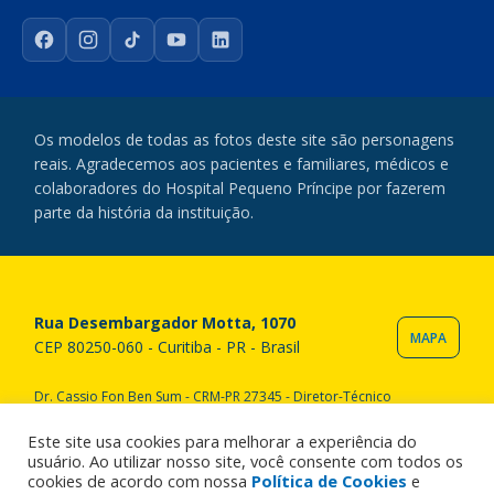
Facebook
Instagram
TikTok
YouTube
LinkedIn
Os modelos de todas as fotos deste site são personagens
reais. Agradecemos aos pacientes e familiares, médicos e
colaboradores do Hospital Pequeno Príncipe por fazerem
parte da história da instituição.
Rua Desembargador Motta, 1070
MAPA
CEP 80250-060 - Curitiba - PR - Brasil
Dr. Cassio Fon Ben Sum - CRM-PR 27345 - Diretor-Técnico
Copyright © 2020 Hospital Pequeno Príncipe. Todos os direitos
reservados. All rights reserved.
Este site usa cookies para melhorar a experiência do
usuário. Ao utilizar nosso site, você consente com todos os
cookies de acordo com nossa
Política de Cookies
e