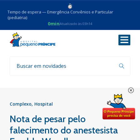
Tempo de espera — Emergência Convênios e Particular
(pediatria):
0min
Atualizado às 03h14
Voltar
Notícias
Complexo
Hospital
Nota de pesar pelo
falecimento do anestesista