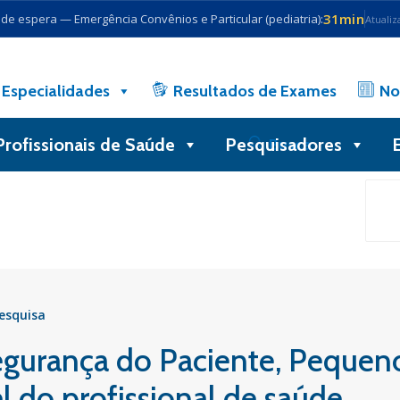
31min
e espera — Emergência Convênios e Particular (pediatria):
Atualiz
Especialidades
Resultados de Exames
No
Profissionais de Saúde
Pesquisadores
Busca
Pesquisa
egurança do Paciente, Pequen
l do profissional de saúde