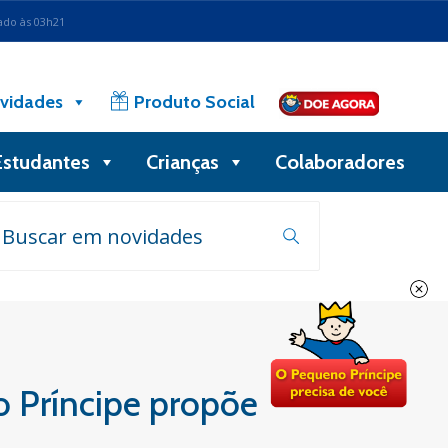
ado às 03h21
vidades
Produto Social
Estudantes
Crianças
Colaboradores
o Príncipe propõe