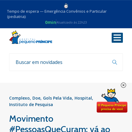
Tempo de espera — Emergência Convênios e Particular
(pediatria):
0min
Atualizado às 22h23
Voltar
Notícias
Complexo
Doe
Gols Pela Vida
Hospital
Instituto de Pesquisa
Movimento
#PessoasQueCuram: vá ao