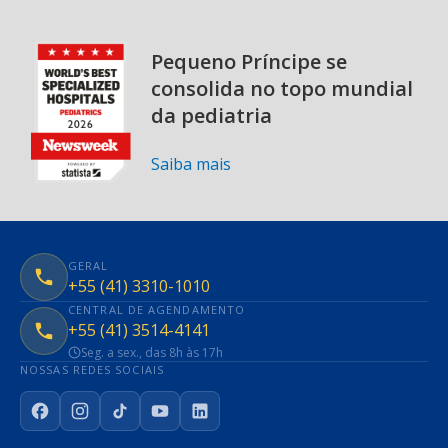
Pequeno Príncipe se
consolida no topo mundial
da pediatria
Saiba mais
GERAL
+55 (41) 3310-1010
CENTRAL DE AGENDAMENTO
+55 (41) 3514-4141
Seg. a sex., das 8h às 17h
NOSSAS REDES SOCIAIS
Facebook
Instagram
TikTok
YouTube
LinkedIn