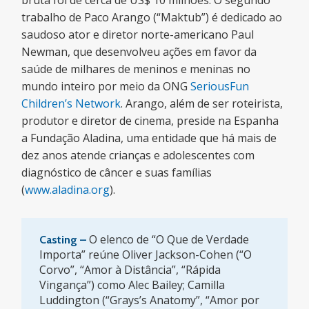
bruta foi de cerca de US$ 10 milhões. O segundo
trabalho de Paco Arango (“Maktub”) é dedicado ao
saudoso ator e diretor norte-americano Paul
Newman, que desenvolveu ações em favor da
saúde de milhares de meninos e meninas no
mundo inteiro por meio da ONG
SeriousFun
Children’s Network
. Arango, além de ser roteirista,
produtor e diretor de cinema, preside na Espanha
a Fundação Aladina, uma entidade que há mais de
dez anos atende crianças e adolescentes com
diagnóstico de câncer e suas famílias
(
www.aladina.org
).
O elenco de “O Que de Verdade
Casting –
Importa” reúne Oliver Jackson-Cohen (“O
Corvo”, “Amor à Distância”, “Rápida
Vingança”) como Alec Bailey; Camilla
Luddington (“Grays’s Anatomy”, “Amor por