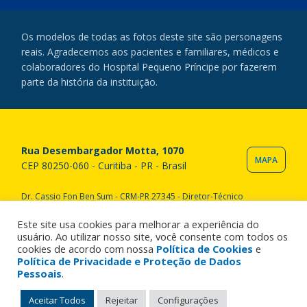
Os modelos de todas as fotos deste site são personagens
reais. Agradecemos aos pacientes e familiares, médicos e
colaboradores do Hospital Pequeno Príncipe por fazerem
parte da história da instituição.
Rua Desembargador Motta, 1070
MAPA
CEP 80250-060 - Curitiba - PR - Brasil
Dr. Cassio Fon Ben Sum - CRM-PR 27345 - Diretor-Técnico
Copyright © 2020 Hospital Pequeno Príncipe. Todos os direitos
reservados. All rights reserved.
Este site usa cookies para melhorar a experiência do
usuário. Ao utilizar nosso site, você consente com todos os
cookies de acordo com nossa
Política de Cookies
e
Política de Privacidade e Proteção de Dados
Pessoais
.
Aceitar Todos
Rejeitar
Configurações