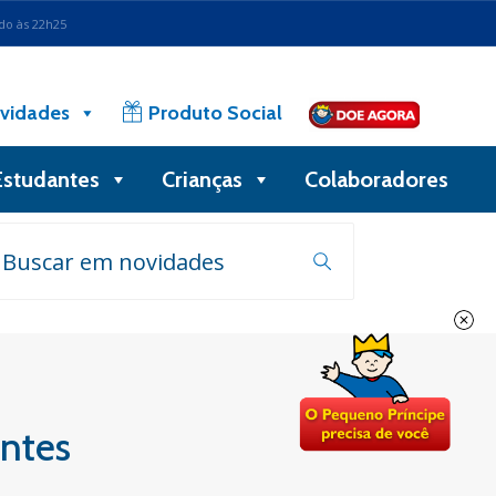
ado às 22h25
vidades
Produto Social
Estudantes
Crianças
Colaboradores
entes