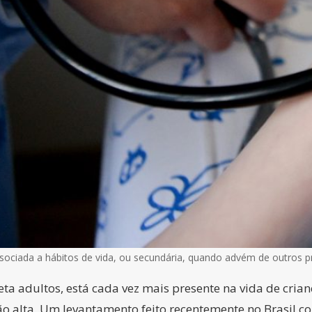
ssociada a hábitos de vida, ou secundária, quando advém de outros 
a adultos, está cada vez mais presente na vida de crian
 alta. Um levantamento feito recentemente no Brasil c