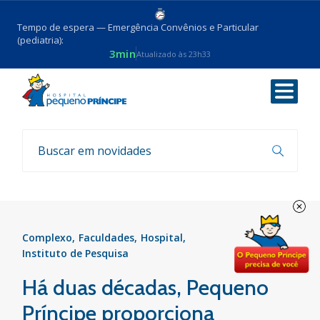
Tempo de espera — Emergência Convênios e Particular
(pediatria):
3min
Atualizado às 23h33
Voltar
Notícias
Complexo
Faculdades
Hospital
Instituto de Pesquisa
Há duas décadas, Pequeno
Príncipe proporciona