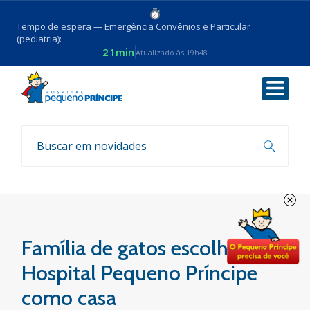
Tempo de espera — Emergência Convênios e Particular
(pediatria):
21min
Atualizado às 19h48
Voltar
Notícias
Família de gatos escolhe o
Hospital Pequeno Príncipe
como casa