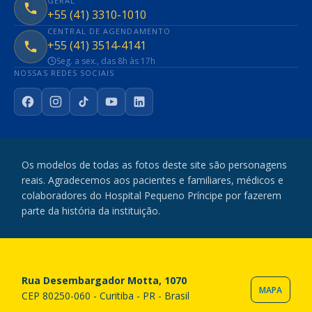
GERAL
+55 (41) 3310-1010
CENTRAL DE AGENDAMENTO
+55 (41) 3514-4141
Seg. a sex., das 8h às 17h
NOSSAS REDES SOCIAIS
Facebook
Instagram
TikTok
YouTube
LinkedIn
Os modelos de todas as fotos deste site são personagens
reais. Agradecemos aos pacientes e familiares, médicos e
colaboradores do Hospital Pequeno Príncipe por fazerem
parte da história da instituição.
Rua Desembargador Motta, 1070
MAPA
CEP 80250-060 - Curitiba - PR - Brasil