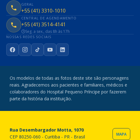
GERAL
+55 (41) 3310-1010
CENTRAL DE AGENDAMENTO
+55 (41) 3514-4141
Seg. a sex., das 8h às 17h
NOSSAS REDES SOCIAIS
Facebook
Instagram
TikTok
YouTube
LinkedIn
Os modelos de todas as fotos deste site são personagens
reais. Agradecemos aos pacientes e familiares, médicos e
colaboradores do Hospital Pequeno Príncipe por fazerem
parte da história da instituição.
Rua Desembargador Motta, 1070
MAPA
CEP 80250-060 - Curitiba - PR - Brasil