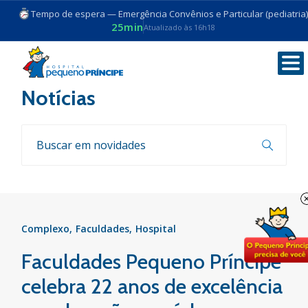
Tempo de espera — Emergência Convênios e Particular (pediatria)
25min
Atualizado às 16h18
Voltar
Notícias
Complexo
Faculdades
Hospital
Faculdades Pequeno Príncipe
celebra 22 anos de excelência