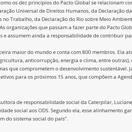
como os dez princípios do Pacto Global se relacionam c
claração Universal de Direitos Humanos, da Declaração d
is no Trabalho, da Declaração do Rio sobre Meio Ambien
As organizações que passam a fazer parte do Pacto Glo
es e assumem ainda a responsabilidade de contribuir pa
terceira maior do mundo e conta com 800 membros. Ela at
icultura, anticorrupção, energia e clima, entre outras),
emas que comprometem o desenvolvimento sustentável. 
bjetivos para os próximos 15 anos, que compõem a Agen
sultora de responsabilidade social da Caterpilar, Lucia
dade social aos ODS. Segundo ela, esse alinhamento gar
m do sistema social do país”.