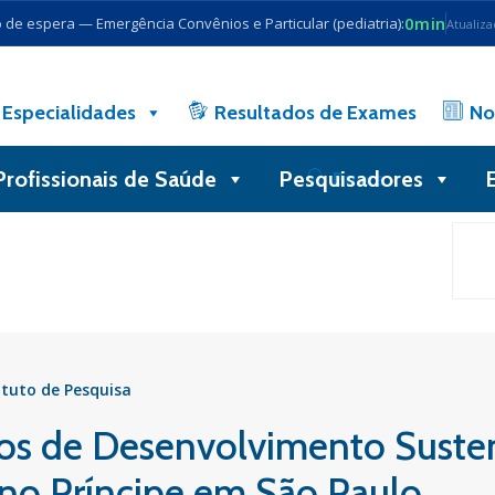
0min
de espera — Emergência Convênios e Particular (pediatria):
Atualiz
Especialidades
Resultados de Exames
No
Profissionais de Saúde
Pesquisadores
Busca
ituto de Pesquisa
vos de Desenvolvimento Suste
no Príncipe em São Paulo