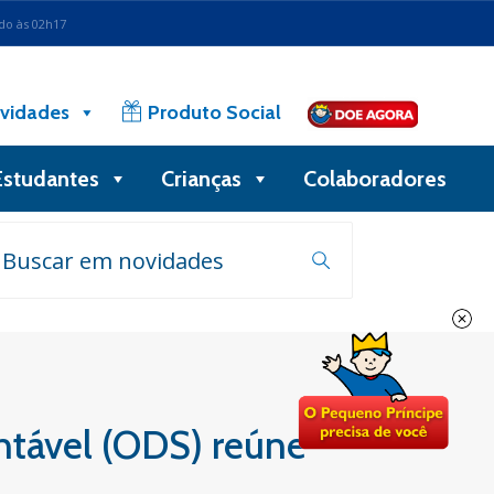
ado às 02h17
vidades
Produto Social
Estudantes
Crianças
Colaboradores
ntável (ODS) reúne