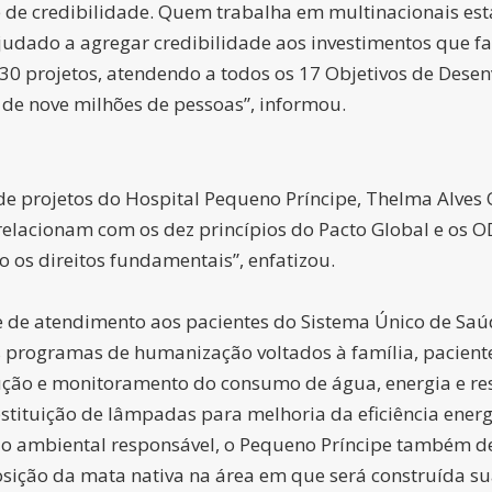
e de credibilidade. Quem trabalha em multinacionais est
judado a agregar credibilidade aos investimentos que f
30 projetos, atendendo a todos os 17 Objetivos de Dese
a de nove milhões de pessoas”, informou.
de projetos do Hospital Pequeno Príncipe, Thelma Alves O
se relacionam com os dez princípios do Pacto Global e o
 os direitos fundamentais”, enfatizou.
 de atendimento aos pacientes do Sistema Único de Saú
s programas de humanização voltados à família, pacien
dução e monitoramento do consumo de água, energia e r
tituição de lâmpadas para melhoria da eficiência ener
stão ambiental responsável, o Pequeno Príncipe também 
osição da mata nativa na área em que será construída s