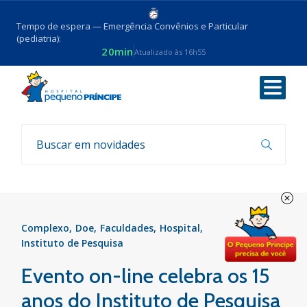
Tempo de espera — Emergência Convênios e Particular
(pediatria):
20min
Atualizado às 16h55
Voltar
Notícias
Complexo
Doe
Faculdades
Hospital
Instituto de Pesquisa
Evento on-line celebra os 15
anos do Instituto de Pesquisa