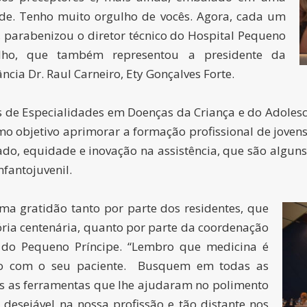
ade. Tenho muito orgulho de vocês. Agora, cada um
 parabenizou o diretor técnico do Hospital Pequeno
Filho, que também representou a presidente da
ncia Dr. Raul Carneiro, Ety Gonçalves Forte.
 de Especialidades em Doenças da Criança e do Adolesc
omo objetivo aprimorar a formação profissional de joven
ado, equidade e inovação na assistência, que são algun
nfantojuvenil.
ma gratidão tanto por parte dos residentes, que
ória centenária, quanto por parte da coordenação
do Pequeno Príncipe. “Lembro que medicina é
ão com o seu paciente. Busquem em todas as
as as ferramentas que lhe ajudaram no polimento
 desejável na nossa profissão e tão distante nos