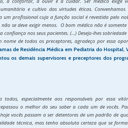
to, a confortar, a ouvir e a cuidar. Ser médico exige v
humanitário e cultivo das virtudes éticas. Convenhamos
um profissional cuja a função social é revestida pelo no
 não se deve exigir menos. O bom médico não é somente 
confiança nos seus pacientes. (…) Desejo-lhes sobriedade
 Em nome de todos os preceptores, agradeço por essa opo
mas de Residência Médica em Pediatria do Hospital, Vi
tou os demais supervisores e preceptores dos prog
 todos, especialmente aos responsáveis por essa vitóri
repassou o melhor do seu saber a cada um de vocês. Par
 hoje vocês passam a ser detentores de um padrão de qual
lidade técnica, mas tenho absoluta certeza que se form