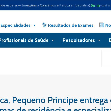
0min
de espera — Emergência Convênios e Particular (pediatria):
Atualiz
Especialidades
Resultados de Exames
No
Profissionais de Saúde
Pesquisadores
Busca
ca, Pequeno Príncipe entrega 
mas de residência e especiali