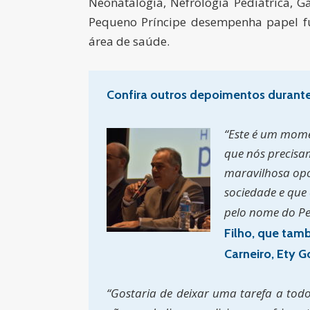
Neonatalogia, Nefrologia Pediátrica, G
Pequeno Príncipe desempenha papel fun
área de saúde.
Confira outros depoimentos durante
“Este é um mome
que nós precisa
maravilhosa opo
sociedade e que
pelo nome do Pe
Filho, que tam
Carneiro, Ety G
“Gostaria de deixar uma tarefa a tod