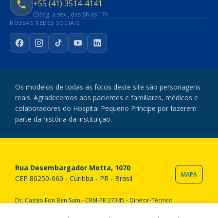
+55 (41) 3514-4141
Seg. a sex., das 8h às 17h
NOSSAS REDES SOCIAIS
Facebook
Instagram
TikTok
YouTube
LinkedIn
Os modelos de todas as fotos deste site são personagens
reais. Agradecemos aos pacientes e familiares, médicos e
colaboradores do Hospital Pequeno Príncipe por fazerem
parte da história da instituição.
Rua Desembargador Motta, 1070
MAPA
CEP 80250-060 - Curitiba - PR - Brasil
Dr. Cassio Fon Ben Sum - CRM-PR 27345 - Diretor-Técnico
Copyright © 2020 Hospital Pequeno Príncipe. Todos os direitos