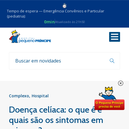
Tempo de espera — Emergência Convênios e Particular
(pediatria):
0min
Atualizado às 21h50
Voltar
Notícias
Complexo
Hospital
Doença celíaca: o que é e
quais são os sintomas em